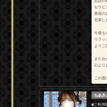
お話の
セラピ
美容の
充実し
今後も
リラッ
よりご
またお
心より
この度
ちあき
■ご利用