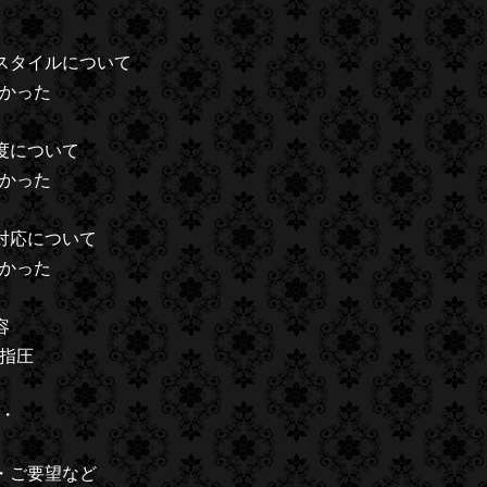
スタイルについて
かった
度について
かった
対応について
かった
容
指圧
・
・ご要望など