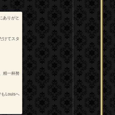
にありがと
だけてスタ
、精一杯努
ouisへ