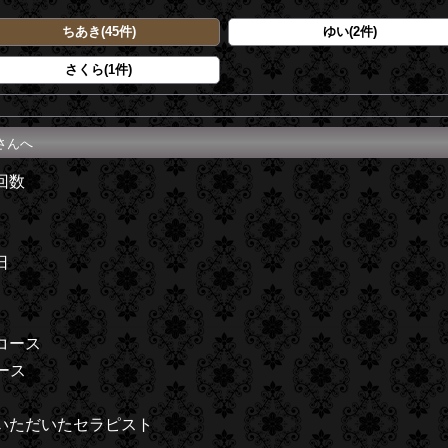
ちあき(45件)
ゆい(2件)
さくら(1件)
さんへ
回数
日
コース
ース
いただいたセラピスト