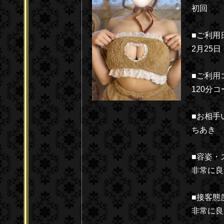
初回
■ご利用
2月25日
■ご利用
120分コ
■お相手
ちあき
■容姿・
非常に良
■接客態
非常に良