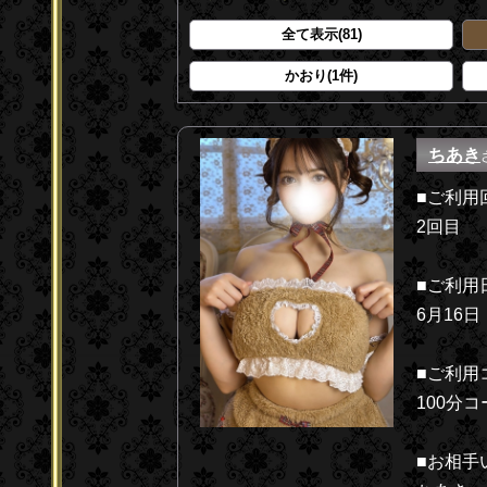
全て表示(81)
かおり(1件)
ちあき
■ご利用
2回目
■ご利用
6月16日
■ご利用
100分コ
■お相手