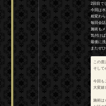
2回目で
今回は水
相変わら
毎回会話
施術もメ
気付けば
最後に洗
またぜひ
この度
そして
今回も
大変嬉
施術は