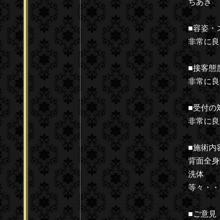
ちあき
■容姿・
非常に良
■接客態
非常に良
■受付の
非常に良
■施術内
背面全身
洗体
等々・・
■ご意見