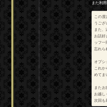
また利用
この度
うござ
また、
お話好
ッフ一
忘れら
オプシ
これか
めてま
またお
お越し
次回も