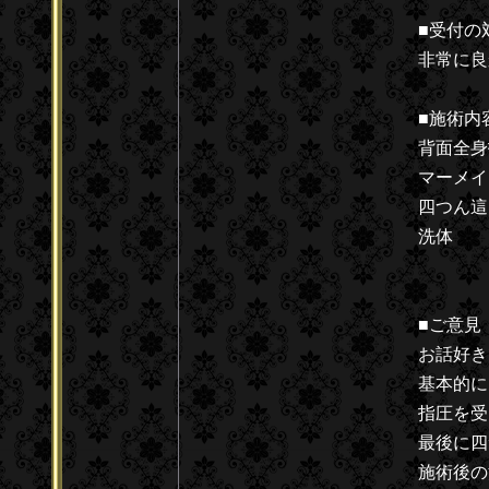
■受付の
非常に良
■施術内
背面全身
マーメイ
四つん這
洗体
■ご意見
お話好き
基本的に
指圧を受
最後に四
施術後の