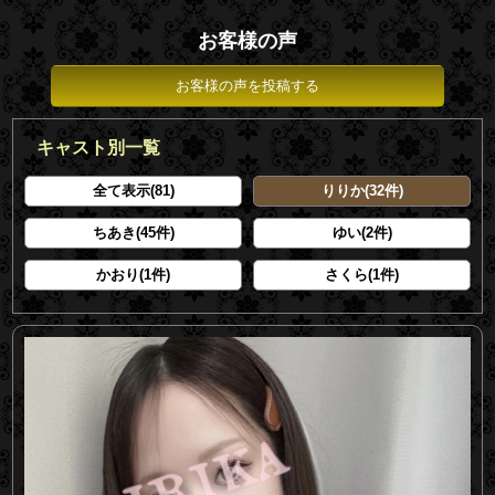
お客様の声
お客様の声を投稿する
キャスト別一覧
全て表示(81)
りりか(32件)
ちあき(45件)
ゆい(2件)
かおり(1件)
さくら(1件)