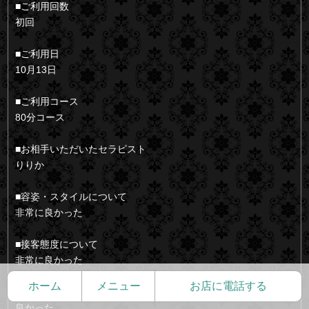
■ご利用回数
初回
■ご利用日
10月13日
■ご利用コース
80分コース
■お相手いただいたセラピスト
りりか
■容姿・スタイルについて
非常に良かった
■接客態度について
非常に良かった
ホーム
メニュー
お店に電話する
■受付の対応について
良かった